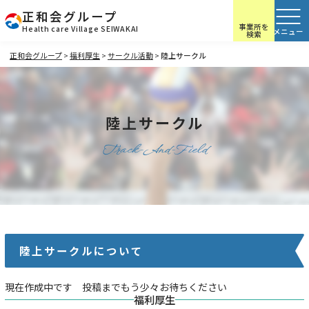
正和会グループ
事業所を
Health care Village SEIWAKAI
検索
正和会グループ
>
福利厚生
>
サークル活動
>
陸上サークル
陸上サークル
Track-And-Field
陸上サークルについて
現在作成中です 投稿までもう少々お待ちください
福利厚生