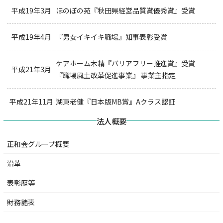
平成19年3月
ほのぼの苑『秋田県経営品質賞優秀賞』受賞
平成19年4月
『男女イキイキ職場』知事表彰受賞
ケアホーム木精『バリアフリー推進賞』受賞
平成21年3月
『職場風土改革促進事業』 事業主指定
平成21年11月
湖東老健『日本版MB賞』Aクラス認証
法人概要
正和会グループ概要
沿革
表彰歴等
財務諸表