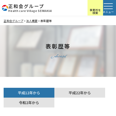
正和会グループ
事業所を
Health care Village SEIWAKAI
検索
正和会グループ
>
法人概要
>
表彰歴等
表彰歴等
Award
平成12年から
平成22年から
令和2年から