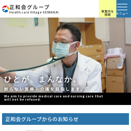
正和会グループ
事業所を
Health care Village SEIWAKAI
検索
ひとが、まんなか。
断らない医療・介護を目指します。
We aim to provide medical care and nursing care that
will not be refused.
正和会グループからのお知らせ