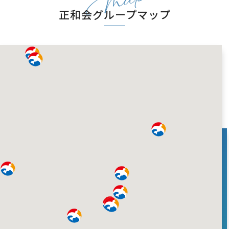
Map
正和会グループマップ