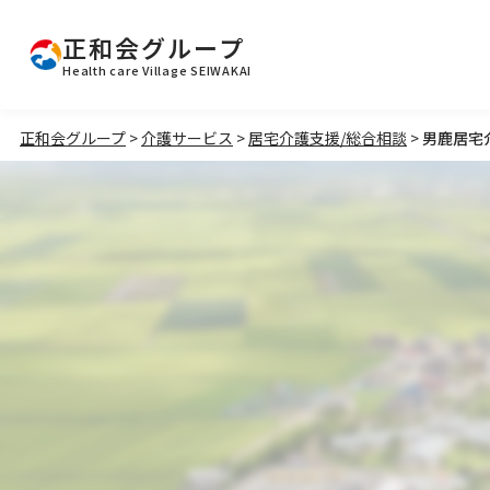
正和会グループ
Health care Village SEIWAKAI
正和会グループ
>
介護サービス
>
居宅介護支援/総合相談
>
男鹿居宅